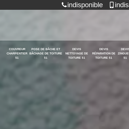
indisponible
indi
COUVREUR
POSE DE BÂCHE ET
DEVIS
DEVIS
DEVI
CHARPENTIER
BÂCHAGE DE TOITURE
NETTOYAGE DE
RÉPARATION DE
ZINGUE
51
51
TOITURE 51
TOITURE 51
51