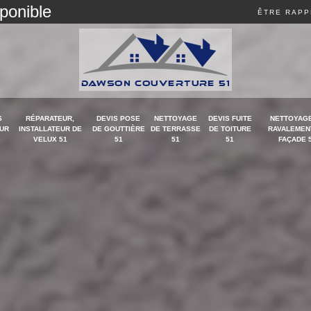
sponible
ÊTRE RAPP
S
RÉPARATEUR,
DEVIS POSE
NETTOYAGE
DEVIS FUITE
NETTOYAGE
UR
INSTALLATEUR DE
DE GOUTTIÈRE
DE TERRASSE
DE TOITURE
RAVALEMEN
VELUX 51
51
51
51
FAÇADE 