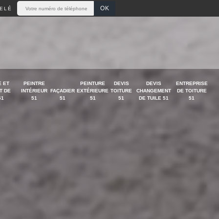
ELÉ
 ET
PEINTRE
PEINTURE
DEVIS
DEVIS
ENTREPRISE
T DE
INTÉRIEUR
FAÇADIER
EXTÉRIEURE
TOITURE
CHANGEMENT
DE TOITURE
51
51
51
51
51
DE TUILE 51
51