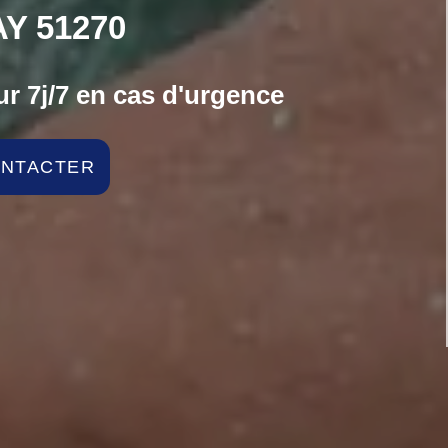
Y 51270
r 7j/7 en cas d'urgence
ONTACTER