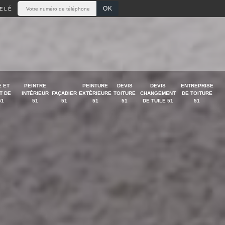
ELÉ
 ET
PEINTRE
PEINTURE
DEVIS
DEVIS
ENTREPRISE
T DE
INTÉRIEUR
FAÇADIER
EXTÉRIEURE
TOITURE
CHANGEMENT
DE TOITURE
51
51
51
51
51
DE TUILE 51
51