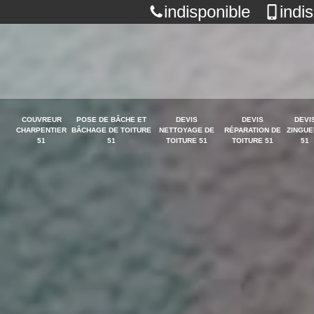
indisponible
indi
COUVREUR
POSE DE BÂCHE ET
DEVIS
DEVIS
DEVI
CHARPENTIER
BÂCHAGE DE TOITURE
NETTOYAGE DE
RÉPARATION DE
ZINGUE
51
51
TOITURE 51
TOITURE 51
51