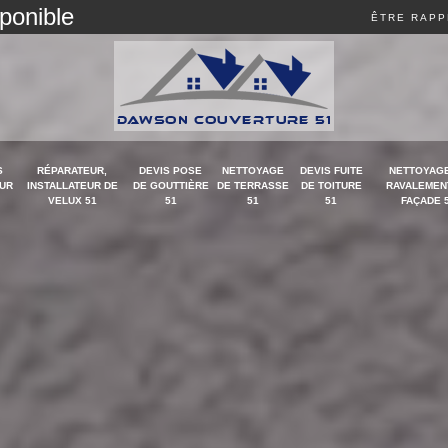
sponible
ÊTRE RAPP
S
RÉPARATEUR,
DEVIS POSE
NETTOYAGE
DEVIS FUITE
NETTOYAGE
UR
INSTALLATEUR DE
DE GOUTTIÈRE
DE TERRASSE
DE TOITURE
RAVALEMEN
VELUX 51
51
51
51
FAÇADE 