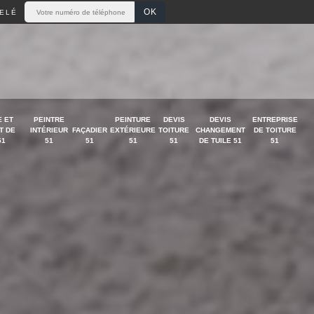
ELÉ
 ET
PEINTRE
PEINTURE
DEVIS
DEVIS
ENTREPRISE
T DE
INTÉRIEUR
FAÇADIER
EXTÉRIEURE
TOITURE
CHANGEMENT
DE TOITURE
51
51
51
51
51
DE TUILE 51
51