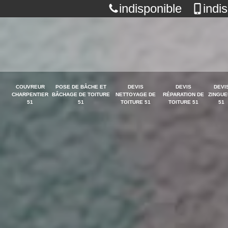
indisponible
indi
COUVREUR
POSE DE BÂCHE ET
DEVIS
DEVIS
DEVI
CHARPENTIER
BÂCHAGE DE TOITURE
NETTOYAGE DE
RÉPARATION DE
ZINGUE
51
51
TOITURE 51
TOITURE 51
51