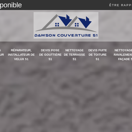
sponible
ÊTRE RAPP
S
RÉPARATEUR,
DEVIS POSE
NETTOYAGE
DEVIS FUITE
NETTOYAGE
UR
INSTALLATEUR DE
DE GOUTTIÈRE
DE TERRASSE
DE TOITURE
RAVALEMEN
VELUX 51
51
51
51
FAÇADE 