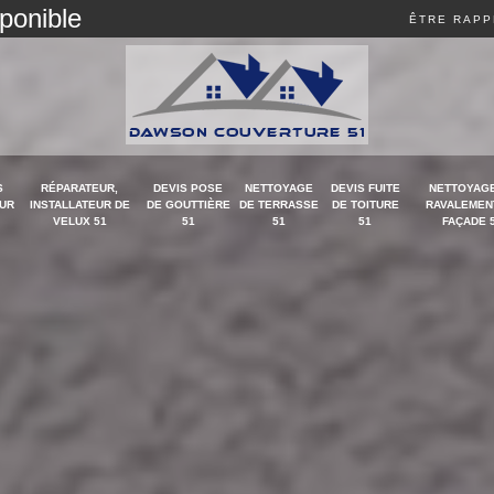
sponible
ÊTRE RAPP
S
RÉPARATEUR,
DEVIS POSE
NETTOYAGE
DEVIS FUITE
NETTOYAGE
UR
INSTALLATEUR DE
DE GOUTTIÈRE
DE TERRASSE
DE TOITURE
RAVALEMEN
VELUX 51
51
51
51
FAÇADE 