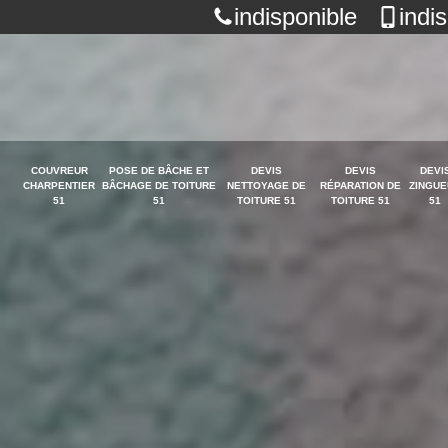
indisponible
indi
COUVREUR
POSE DE BÂCHE ET
DEVIS
DEVIS
DEVI
CHARPENTIER
BÂCHAGE DE TOITURE
NETTOYAGE DE
RÉPARATION DE
ZINGUE
51
51
TOITURE 51
TOITURE 51
51