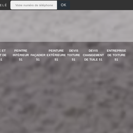
ELÉ
 ET
PEINTRE
PEINTURE
DEVIS
DEVIS
ENTREPRISE
T DE
INTÉRIEUR
FAÇADIER
EXTÉRIEURE
TOITURE
CHANGEMENT
DE TOITURE
51
51
51
51
51
DE TUILE 51
51