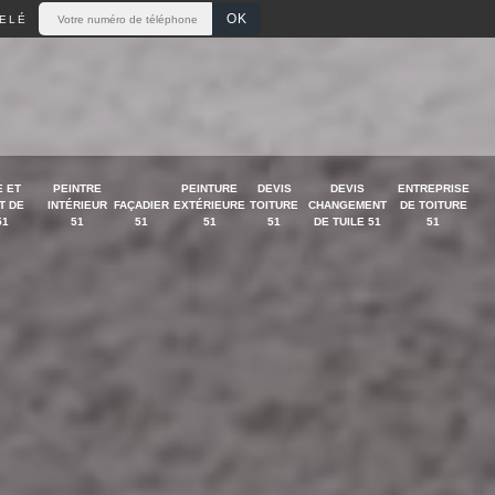
ELÉ
 ET
PEINTRE
PEINTURE
DEVIS
DEVIS
ENTREPRISE
T DE
INTÉRIEUR
FAÇADIER
EXTÉRIEURE
TOITURE
CHANGEMENT
DE TOITURE
51
51
51
51
51
DE TUILE 51
51