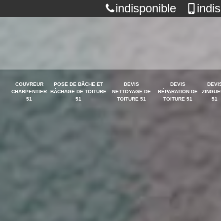
indisponible
indi
COUVREUR
POSE DE BÂCHE ET
DEVIS
DEVIS
DEVI
CHARPENTIER
BÂCHAGE DE TOITURE
NETTOYAGE DE
RÉPARATION DE
ZINGUE
51
51
TOITURE 51
TOITURE 51
51