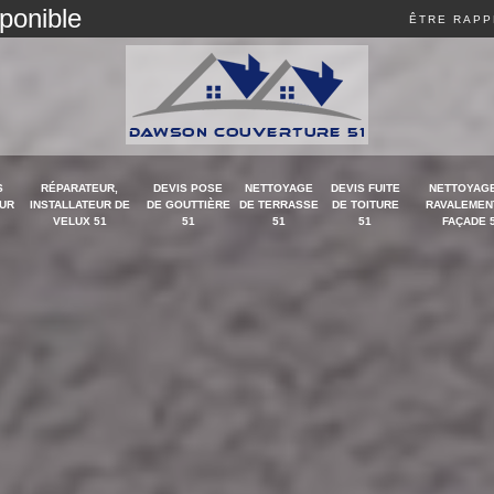
sponible
ÊTRE RAPP
S
RÉPARATEUR,
DEVIS POSE
NETTOYAGE
DEVIS FUITE
NETTOYAGE
UR
INSTALLATEUR DE
DE GOUTTIÈRE
DE TERRASSE
DE TOITURE
RAVALEMEN
VELUX 51
51
51
51
FAÇADE 