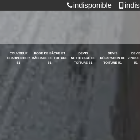
indisponible
indi
COUVREUR
POSE DE BÂCHE ET
DEVIS
DEVIS
DEVI
CHARPENTIER
BÂCHAGE DE TOITURE
NETTOYAGE DE
RÉPARATION DE
ZINGUE
51
51
TOITURE 51
TOITURE 51
51