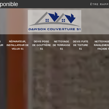
sponible
ÊTRE RAPP
S
RÉPARATEUR,
DEVIS POSE
NETTOYAGE
DEVIS FUITE
NETTOYAGE
UR
INSTALLATEUR DE
DE GOUTTIÈRE
DE TERRASSE
DE TOITURE
RAVALEMEN
VELUX 51
51
51
51
FAÇADE 