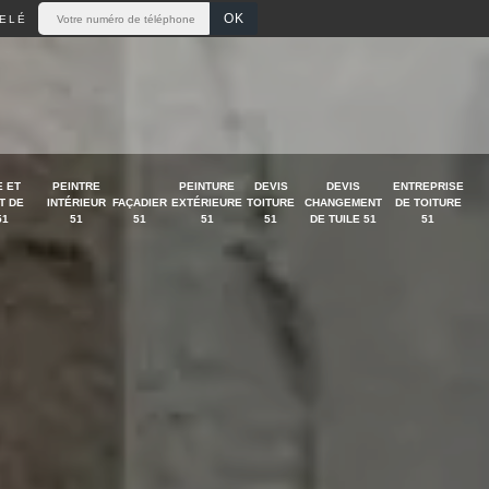
ELÉ
 ET
PEINTRE
PEINTURE
DEVIS
DEVIS
ENTREPRISE
T DE
INTÉRIEUR
FAÇADIER
EXTÉRIEURE
TOITURE
CHANGEMENT
DE TOITURE
51
51
51
51
51
DE TUILE 51
51