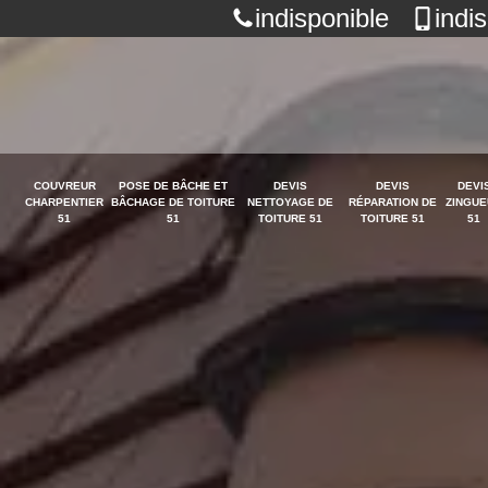
indisponible
indi
COUVREUR
POSE DE BÂCHE ET
DEVIS
DEVIS
DEVI
CHARPENTIER
BÂCHAGE DE TOITURE
NETTOYAGE DE
RÉPARATION DE
ZINGUE
51
51
TOITURE 51
TOITURE 51
51