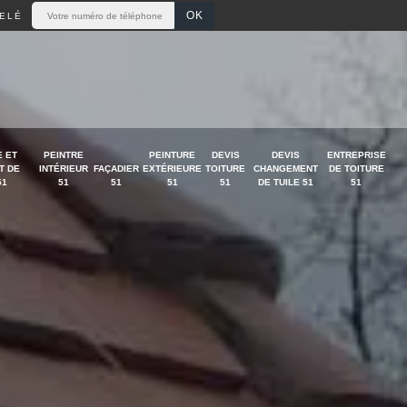
ELÉ
 ET
PEINTRE
PEINTURE
DEVIS
DEVIS
ENTREPRISE
T DE
INTÉRIEUR
FAÇADIER
EXTÉRIEURE
TOITURE
CHANGEMENT
DE TOITURE
51
51
51
51
51
DE TUILE 51
51