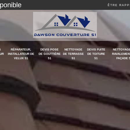
sponible
ÊTRE RAPP
S
RÉPARATEUR,
DEVIS POSE
NETTOYAGE
DEVIS FUITE
NETTOYAGE
UR
INSTALLATEUR DE
DE GOUTTIÈRE
DE TERRASSE
DE TOITURE
RAVALEMEN
VELUX 51
51
51
51
FAÇADE 