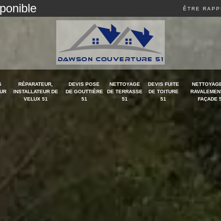
sponible
ÊTRE RAPP
S
RÉPARATEUR,
DEVIS POSE
NETTOYAGE
DEVIS FUITE
NETTOYAGE
UR
INSTALLATEUR DE
DE GOUTTIÈRE
DE TERRASSE
DE TOITURE
RAVALEMEN
VELUX 51
51
51
51
FAÇADE 