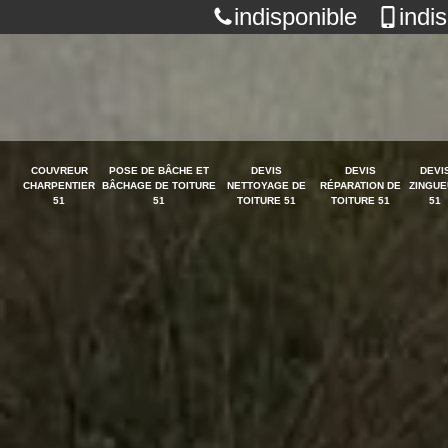
indisponible
indi
COUVREUR
POSE DE BÂCHE ET
DEVIS
DEVIS
DEVI
CHARPENTIER
BÂCHAGE DE TOITURE
NETTOYAGE DE
RÉPARATION DE
ZINGUE
51
51
TOITURE 51
TOITURE 51
51