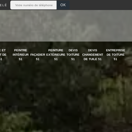
ELÉ
 ET
PEINTRE
PEINTURE
DEVIS
DEVIS
ENTREPRISE
T DE
INTÉRIEUR
FAÇADIER
EXTÉRIEURE
TOITURE
CHANGEMENT
DE TOITURE
51
51
51
51
51
DE TUILE 51
51