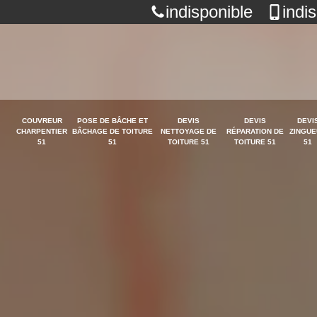
indisponible
indi
COUVREUR
POSE DE BÂCHE ET
DEVIS
DEVIS
DEVI
CHARPENTIER
BÂCHAGE DE TOITURE
NETTOYAGE DE
RÉPARATION DE
ZINGUE
51
51
TOITURE 51
TOITURE 51
51