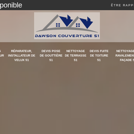
sponible
ÊTRE RAPP
S
RÉPARATEUR,
DEVIS POSE
NETTOYAGE
DEVIS FUITE
NETTOYAGE
UR
INSTALLATEUR DE
DE GOUTTIÈRE
DE TERRASSE
DE TOITURE
RAVALEMEN
VELUX 51
51
51
51
FAÇADE 