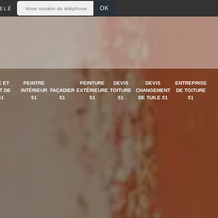
ELÉ
 ET
PEINTRE
PEINTURE
DEVIS
DEVIS
ENTREPRISE
T DE
INTÉRIEUR
FAÇADIER
EXTÉRIEURE
TOITURE
CHANGEMENT
DE TOITURE
51
51
51
51
51
DE TUILE 51
51