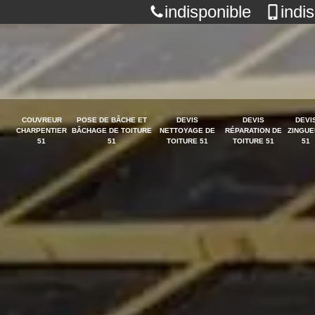
indisponible
indi
COUVREUR
POSE DE BÂCHE ET
DEVIS
DEVIS
DEVI
CHARPENTIER
BÂCHAGE DE TOITURE
NETTOYAGE DE
RÉPARATION DE
ZINGUE
51
51
TOITURE 51
TOITURE 51
51