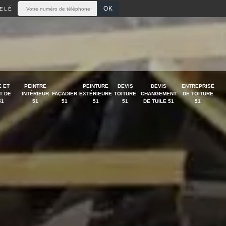
ELÉ
 ET
PEINTRE
PEINTURE
DEVIS
DEVIS
ENTREPRISE
T DE
INTÉRIEUR
FAÇADIER
EXTÉRIEURE
TOITURE
CHANGEMENT
DE TOITURE
51
51
51
51
51
DE TUILE 51
51